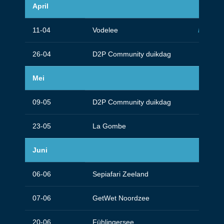
April
11-04
Vodelee
Deep sp
26-04
D2P Community duikdag
Mei
09-05
D2P Community duikdag
23-05
La Gombe
Juni
06-06
Sepiafari Zeeland
07-06
GetWet Noordzee
20-06
Fühlingersee