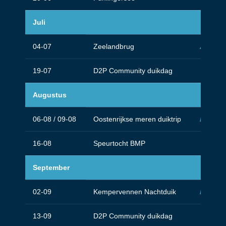
Juli
04-07
Zeelandbrug
Advance
19-07
D2P Community duikdag
Augustus
06-08 / 09-08
Oostenrijkse meren duiktrip
Drysuit
16-08
Speurtocht BMP
September
02-09
Kempervennen Nachtduik
Night & 
13-09
D2P Community duikdag