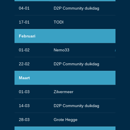
04-01
D2P Community duikdag
17-01
TODI
Februari
01-02
Nemo33
Deep sp
22-02
D2P Community duikdag
Maart
01-03
Zilvermeer
14-03
D2P Community duikdag
28-03
Grote Hegge