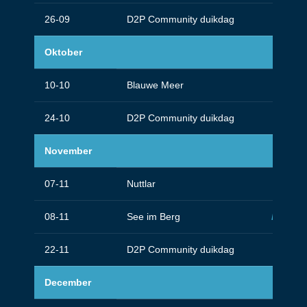
26-09
D2P Community duikdag
Oktober
10-10
Blauwe Meer
24-10
D2P Community duikdag
November
07-11
Nuttlar
08-11
See im Berg
Deep sp
22-11
D2P Community duikdag
December