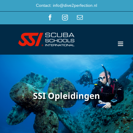
Ga
Contact: info@dive2perfection.nl
naar
Facebook
Instagram
E-
inhoud
mail
SSI Opleidingen